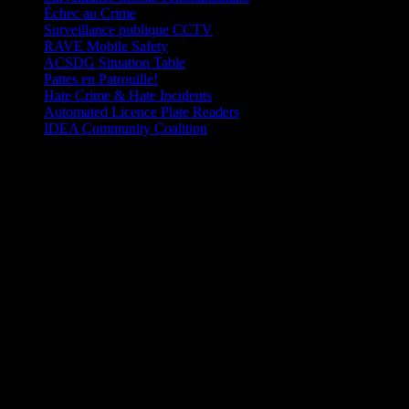
Échec au Crime
Surveillance publique CCTV
RAVE Mobile Safety
ACSDG Situation Table
Pattes en Patrouille!
Hate Crime & Hate Incidents
Automated Licence Plate Readers
IDEA Community Coalition
CRIMES HAINEUX ET INCIDENTS HA
CRIMES HAINEUX ET INCIDENTS HAINEUX
Vous pouvez maintenant signaler les crimes et incidents motivés par l
La haine touche tout le monde
: Le Service de police de Cornwall e
favoriser un climat de respect mutuel dans notre ville.
Lorsqu’un crime ou un incident motivé par la haine survient, il blesse
citoyens.
Quelle est la di=érence entre un crime haineux et un incident hai
Un crime haineux est une infraction criminelle commise contre une pers
identiﬁable (comme la race, la nationalité, l’origine ethnique, la langue