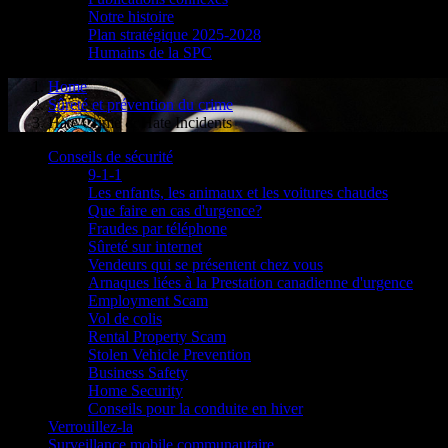
Notre histoire
Plan stratégique 2025-2028
Humains de la SPC
Home
Sûreté et prévention du crime
Hate Crime & Hate Incidents
Conseils de sécurité
9-1-1
Les enfants, les animaux et les voitures chaudes
Que faire en cas d'urgence?
Fraudes par téléphone
Sûreté sur internet
Vendeurs qui se présentent chez vous
Arnaques liées à la Prestation canadienne d'urgence
Employment Scam
Vol de colis
Rental Property Scam
Stolen Vehicle Prevention
Business Safety
Home Security
Conseils pour la conduite en hiver
Verrouillez-la
Surveillance mobile communautaire