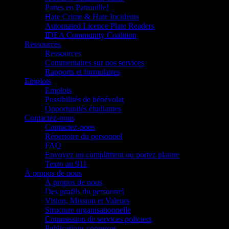
Pattes en Patrouille!
Hate Crime & Hate Incidents
Automated Licence Plate Readers
IDEA Community Coalition
Ressources
Ressources
Commentaires sur nos services
Rapports et formulaires
Emplois
Emplois
Possibilités de bénévolat
Opportunités étudiantes
Contactez-nous
Contactez-nous
Répertoire du personnel
FAQ
Envoyez un compliment ou portez plainte
Texto au 911
À propos de nous
À propos de nous
Des profils du personnel
Vision, Mission et Valeurs
Structure organisationnelle
Commission de services policiers
Publications connexes