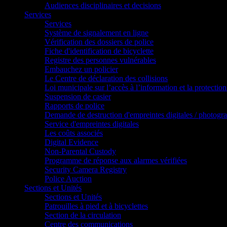
Audiences disciplinaires et decisions
Services
Services
Système de signalement en ligne
Vérification des dossiers de police
Fiche d'identification de bicyclette
Registre des personnes vulnérables
Embauchez un policier
Le Centre de déclaration des collisions
Loi municipale sur l’accès à l’information et la protection
Suspension de casier
Rapports de police
Demande de destruction d'empreintes digitales / photogr
Service d'empreintes digitales
Les coûts associés
Digital Evidence
Non-Parental Custody
Programme de réponse aux alarmes vérifiées
Security Camera Registry
Police Auction
Sections et Unités
Sections et Unités
Patrouilles à pied et à bicyclettes
Section de la circulation
Centre des communications