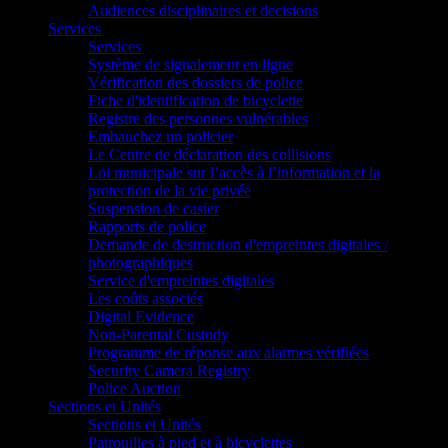
Audiences disciplinaires et decisions
Services
Services
Système de signalement en ligne
Vérification des dossiers de police
Fiche d'identification de bicyclette
Registre des personnes vulnérables
Embauchez un policier
Le Centre de déclaration des collisions
Loi municipale sur l’accès à l’information et la
protection de la vie privée
Suspension de casier
Rapports de police
Demande de destruction d'empreintes digitales /
photographiques
Service d'empreintes digitales
Les coûts associés
Digital Evidence
Non-Parental Custody
Programme de réponse aux alarmes vérifiées
Security Camera Registry
Police Auction
Sections et Unités
Sections et Unités
Patrouilles à pied et à bicyclettes