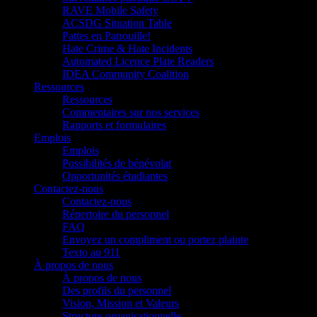
RAVE Mobile Safety
ACSDG Situation Table
Pattes en Patrouille!
Hate Crime & Hate Incidents
Automated Licence Plate Readers
IDEA Community Coalition
Ressources
Ressources
Commentaires sur nos services
Rapports et formulaires
Emplois
Emplois
Possibilités de bénévolat
Opportunités étudiantes
Contactez-nous
Contactez-nous
Répertoire du personnel
FAQ
Envoyez un compliment ou portez plainte
Texto au 911
À propos de nous
À propos de nous
Des profils du personnel
Vision, Mission et Valeurs
Structure organisationnelle