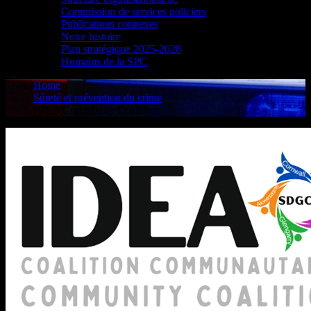
Commission de services policiers
Publications connexes
Notre histoire
Plan stratégique 2025-2028
Humains de la SPC
Home
Sûreté et prévention du crime
IDEA Community Coalition