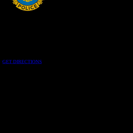
HEADQUARTERS
340 rue Pitt
Cornwall, Ontario
K6H-5T7
GET DIRECTIONS
OFFICE HOURS
Lundi-Vendredi 0800h-1600h
EMERGENCIES
Please call
9-1-1
CALL US
613-933-5000 (pour situations non-urgentes)