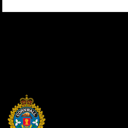
IDEA COALITION COMMUNAUTAIRE
En tant que fier membre de la Coalition communautaire IDEA, le
Service du police de Cornwall s'engage à promouvoir l'équité, la
diversité, l'inclusion, la lutte contre l'oppression, ainsi que la vérité et
la réconciliation. Nous collaborons avec des organisations et
agences locales pour éliminer les obstacles systémiques et créer un
changement durable. En mettant l'accent sur l'équité communautaire,
l'apprentissage continu, les pratiques inclusives, l'évaluation des
politiques et la responsabilisation fondée sur les données, nous nous
efforçons de favoriser une communauté plus inclusive et plus juste
pour tous.