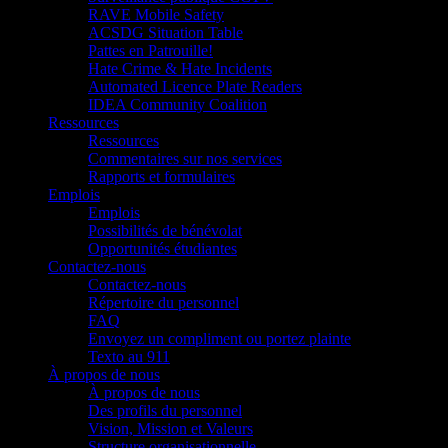
RAVE Mobile Safety
ACSDG Situation Table
Pattes en Patrouille!
Hate Crime & Hate Incidents
Automated Licence Plate Readers
IDEA Community Coalition
Ressources
Ressources
Commentaires sur nos services
Rapports et formulaires
Emplois
Emplois
Possibilités de bénévolat
Opportunités étudiantes
Contactez-nous
Contactez-nous
Répertoire du personnel
FAQ
Envoyez un compliment ou portez plainte
Texto au 911
À propos de nous
À propos de nous
Des profils du personnel
Vision, Mission et Valeurs
Structure organisationnelle