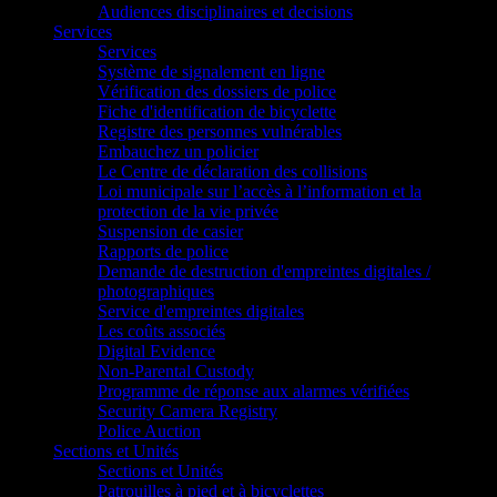
Audiences disciplinaires et decisions
Services
Services
Système de signalement en ligne
Vérification des dossiers de police
Fiche d'identification de bicyclette
Registre des personnes vulnérables
Embauchez un policier
Le Centre de déclaration des collisions
Loi municipale sur l’accès à l’information et la
protection de la vie privée
Suspension de casier
Rapports de police
Demande de destruction d'empreintes digitales /
photographiques
Service d'empreintes digitales
Les coûts associés
Digital Evidence
Non-Parental Custody
Programme de réponse aux alarmes vérifiées
Security Camera Registry
Police Auction
Sections et Unités
Sections et Unités
Patrouilles à pied et à bicyclettes