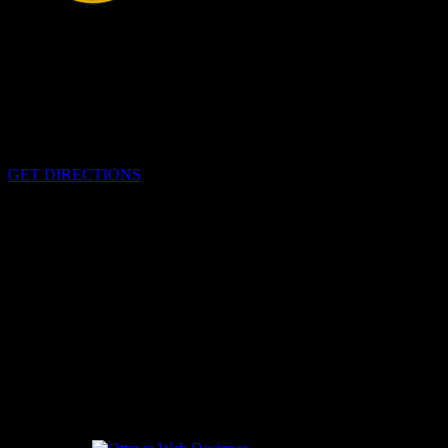
HEADQUARTERS
340 rue Pitt
Cornwall, Ontario
K6H-5T7
GET DIRECTIONS
OFFICE HOURS
Lundi-Vendredi 0800h-1600h
EMERGENCIES
Please call
9-1-1
CALL US
613-933-5000 (pour situations non-urgentes)