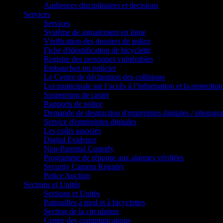
Audiences disciplinaires et decisions
Services
Services
Système de signalement en ligne
Vérification des dossiers de police
Fiche d'identification de bicyclette
Registre des personnes vulnérables
Embauchez un policier
Le Centre de déclaration des collisions
Loi municipale sur l’accès à l’information et la protection
Suspension de casier
Rapports de police
Demande de destruction d'empreintes digitales / photogr
Service d'empreintes digitales
Les coûts associés
Digital Evidence
Non-Parental Custody
Programme de réponse aux alarmes vérifiées
Security Camera Registry
Police Auction
Sections et Unités
Sections et Unités
Patrouilles à pied et à bicyclettes
Section de la circulation
Centre des communications