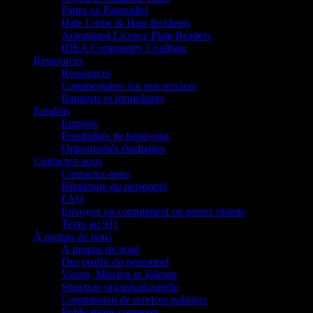
Pattes en Patrouille!
Hate Crime & Hate Incidents
Automated Licence Plate Readers
IDEA Community Coalition
Ressources
Ressources
Commentaires sur nos services
Rapports et formulaires
Emplois
Emplois
Possibilités de bénévolat
Opportunités étudiantes
Contactez-nous
Contactez-nous
Répertoire du personnel
FAQ
Envoyez un compliment ou portez plainte
Texto au 911
À propos de nous
À propos de nous
Des profils du personnel
Vision, Mission et Valeurs
Structure organisationnelle
Commission de services policiers
Publications connexes