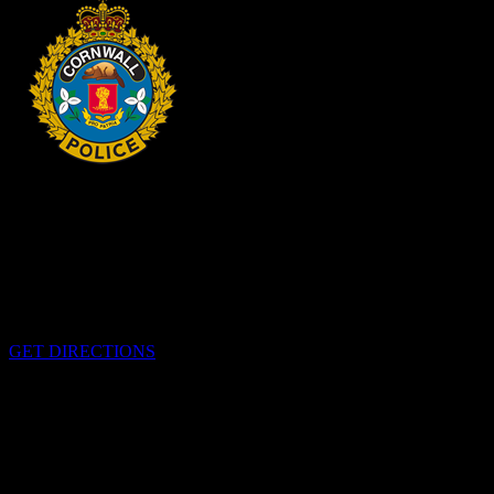
HEADQUARTERS
340 rue Pitt
Cornwall, Ontario
K6H-5T7
GET DIRECTIONS
OFFICE HOURS
Lundi-Vendredi 0800h-1600h
EMERGENCIES