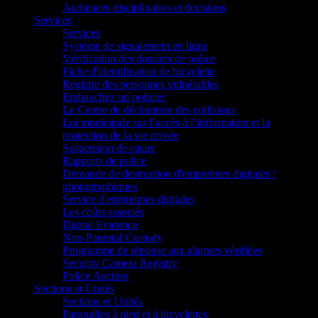
Audiences disciplinaires et decisions
Services
Services
Système de signalement en ligne
Vérification des dossiers de police
Fiche d'identification de bicyclette
Registre des personnes vulnérables
Embauchez un policier
Le Centre de déclaration des collisions
Loi municipale sur l’accès à l’information et la
protection de la vie privée
Suspension de casier
Rapports de police
Demande de destruction d'empreintes digitales /
photographiques
Service d'empreintes digitales
Les coûts associés
Digital Evidence
Non-Parental Custody
Programme de réponse aux alarmes vérifiées
Security Camera Registry
Police Auction
Sections et Unités
Sections et Unités
Patrouilles à pied et à bicyclettes