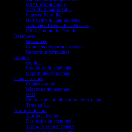
RAVE Mobile Safety
ACSDG Situation Table
Pattes en Patrouille!
Hate Crime & Hate Incidents
Automated Licence Plate Readers
IDEA Community Coalition
Ressources
Ressources
Commentaires sur nos services
Rapports et formulaires
Emplois
Emplois
Possibilités de bénévolat
Opportunités étudiantes
Contactez-nous
Contactez-nous
Répertoire du personnel
FAQ
Envoyez un compliment ou portez plainte
Texto au 911
À propos de nous
À propos de nous
Des profils du personnel
Vision, Mission et Valeurs
Structure organisationnelle