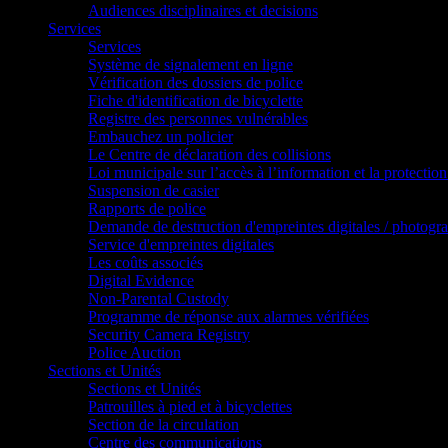
Audiences disciplinaires et decisions
Services
Services
Système de signalement en ligne
Vérification des dossiers de police
Fiche d'identification de bicyclette
Registre des personnes vulnérables
Embauchez un policier
Le Centre de déclaration des collisions
Loi municipale sur l’accès à l’information et la protection
Suspension de casier
Rapports de police
Demande de destruction d'empreintes digitales / photogr
Service d'empreintes digitales
Les coûts associés
Digital Evidence
Non-Parental Custody
Programme de réponse aux alarmes vérifiées
Security Camera Registry
Police Auction
Sections et Unités
Sections et Unités
Patrouilles à pied et à bicyclettes
Section de la circulation
Centre des communications