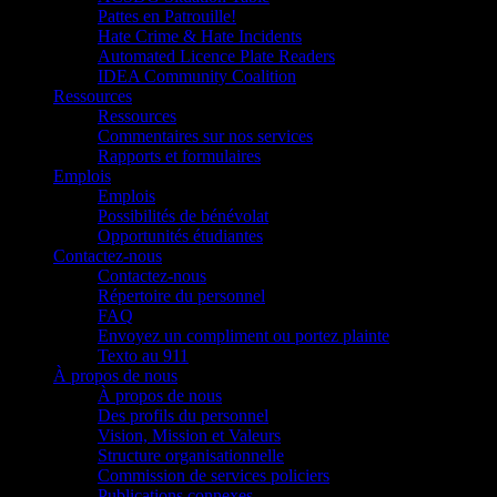
Pattes en Patrouille!
Hate Crime & Hate Incidents
Automated Licence Plate Readers
IDEA Community Coalition
Ressources
Ressources
Commentaires sur nos services
Rapports et formulaires
Emplois
Emplois
Possibilités de bénévolat
Opportunités étudiantes
Contactez-nous
Contactez-nous
Répertoire du personnel
FAQ
Envoyez un compliment ou portez plainte
Texto au 911
À propos de nous
À propos de nous
Des profils du personnel
Vision, Mission et Valeurs
Structure organisationnelle
Commission de services policiers
Publications connexes