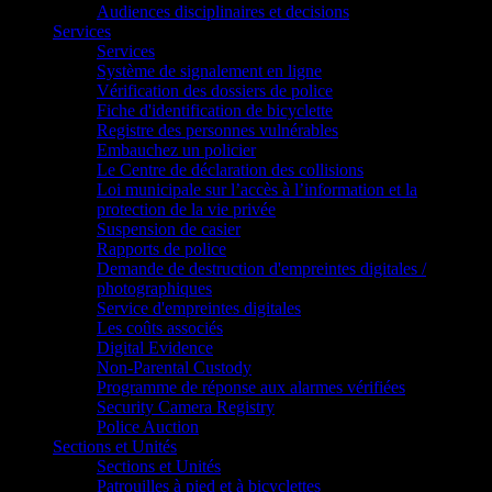
Audiences disciplinaires et decisions
Services
Services
Système de signalement en ligne
Vérification des dossiers de police
Fiche d'identification de bicyclette
Registre des personnes vulnérables
Embauchez un policier
Le Centre de déclaration des collisions
Loi municipale sur l’accès à l’information et la
protection de la vie privée
Suspension de casier
Rapports de police
Demande de destruction d'empreintes digitales /
photographiques
Service d'empreintes digitales
Les coûts associés
Digital Evidence
Non-Parental Custody
Programme de réponse aux alarmes vérifiées
Security Camera Registry
Police Auction
Sections et Unités
Sections et Unités
Patrouilles à pied et à bicyclettes