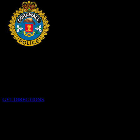
HEADQUARTERS
340 rue Pitt
Cornwall, Ontario
K6H-5T7
GET DIRECTIONS
OFFICE HOURS
Lundi-Vendredi 0800h-1600h
EMERGENCIES