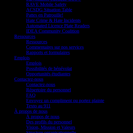
RAVE Mobile Safety
ACSDG Situation Table
Pattes en Patrouille!
Hate Crime & Hate Incidents
Automated Licence Plate Readers
IDEA Community Coalition
Ressources
Ressources
Commentaires sur nos services
Rapports et formulaires
Emplois
Emplois
Possibilités de bénévolat
Opportunités étudiantes
Contactez-nous
Contactez-nous
Répertoire du personnel
FAQ
Envoyez un compliment ou portez plainte
Texto au 911
À propos de nous
À propos de nous
Des profils du personnel
Vision, Mission et Valeurs
Structure organisationnelle