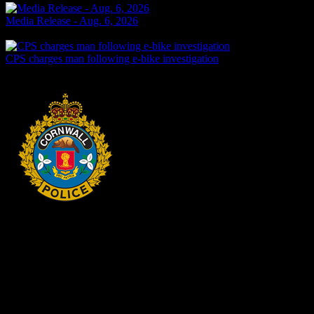
Media Release - Aug. 6, 2026
2 jours passés
CPS charges man following e-bike investigation
2 jours passés
HEADQUARTERS
340 rue Pitt
Cornwall, Ontario
K6H-5T7