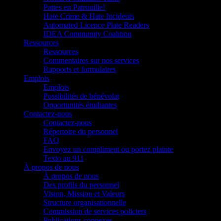
Pattes en Patrouille!
Hate Crime & Hate Incidents
Automated Licence Plate Readers
IDEA Community Coalition
Ressources
Ressources
Commentaires sur nos services
Rapports et formulaires
Emplois
Emplois
Possibilités de bénévolat
Opportunités étudiantes
Contactez-nous
Contactez-nous
Répertoire du personnel
FAQ
Envoyez un compliment ou portez plainte
Texto au 911
À propos de nous
À propos de nous
Des profils du personnel
Vision, Mission et Valeurs
Structure organisationnelle
Commission de services policiers
Publications connexes