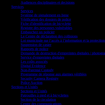
Audiences disciplinaires et decisions
Services
Services
Système de signalement en ligne
Vérification des dossiers de police
Fiche d'identification de bicyclette
Registre des personnes vulnérables
Embauchez un policier
Le Centre de déclaration des collisions
Loi municipale sur l’accès à l’information et la protection
Suspension de casier
Rapports de police
Demande de destruction d'empreintes digitales / photogr
Service d'empreintes digitales
Les coûts associés
Digital Evidence
Non-Parental Custody
Programme de réponse aux alarmes vérifiées
Security Camera Registry
Police Auction
Sections et Unités
Sections et Unités
Patrouilles à pied et à bicyclettes
Section de la circulation
Centre des communications