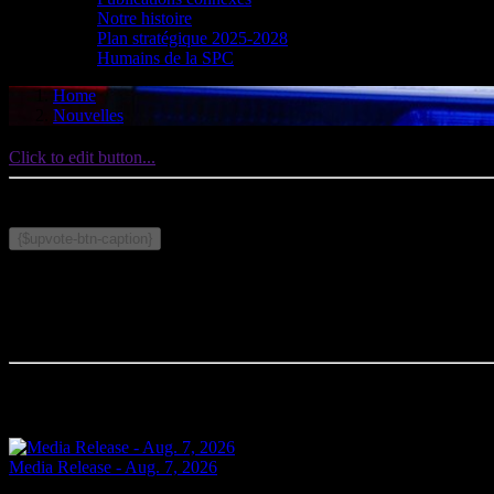
Notre histoire
Plan stratégique 2025-2028
Humains de la SPC
Home
Nouvelles
Click to edit button...
Publié le le 30 juin 2026
Sujets connexes :
{$upvote-btn-caption}
Commentaires
Votre commentaire sera le premier.
Articles connexes
Media Release - Aug. 7, 2026
Yesterday