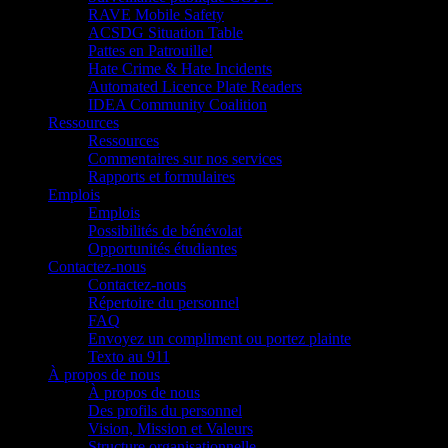
RAVE Mobile Safety
ACSDG Situation Table
Pattes en Patrouille!
Hate Crime & Hate Incidents
Automated Licence Plate Readers
IDEA Community Coalition
Ressources
Ressources
Commentaires sur nos services
Rapports et formulaires
Emplois
Emplois
Possibilités de bénévolat
Opportunités étudiantes
Contactez-nous
Contactez-nous
Répertoire du personnel
FAQ
Envoyez un compliment ou portez plainte
Texto au 911
À propos de nous
À propos de nous
Des profils du personnel
Vision, Mission et Valeurs
Structure organisationnelle