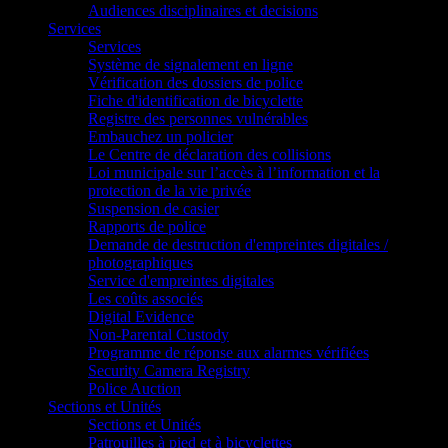
Audiences disciplinaires et decisions
Services
Services
Système de signalement en ligne
Vérification des dossiers de police
Fiche d'identification de bicyclette
Registre des personnes vulnérables
Embauchez un policier
Le Centre de déclaration des collisions
Loi municipale sur l’accès à l’information et la
protection de la vie privée
Suspension de casier
Rapports de police
Demande de destruction d'empreintes digitales /
photographiques
Service d'empreintes digitales
Les coûts associés
Digital Evidence
Non-Parental Custody
Programme de réponse aux alarmes vérifiées
Security Camera Registry
Police Auction
Sections et Unités
Sections et Unités
Patrouilles à pied et à bicyclettes