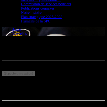
Commission de services policiers
Publications connexes
Notre histoire
Plan stratégique 2025-2028
Humains de la SPC
Home
Nouvelles
Publié le le 27 mars 2026
Sujets connexes :
{$upvote-btn-caption}
Commentaires
Votre commentaire sera le premier.