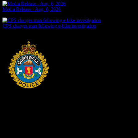
Media Release - Aug. 6, 2026
Yesterday
CPS charges man following e-bike investigation
Yesterday
HEADQUARTERS
340 rue Pitt
Cornwall, Ontario
K6H-5T7