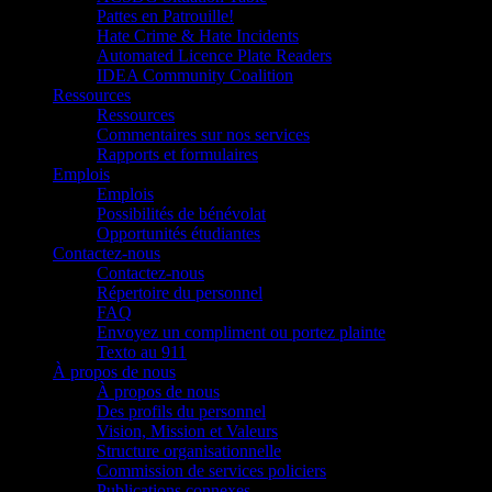
Pattes en Patrouille!
Hate Crime & Hate Incidents
Automated Licence Plate Readers
IDEA Community Coalition
Ressources
Ressources
Commentaires sur nos services
Rapports et formulaires
Emplois
Emplois
Possibilités de bénévolat
Opportunités étudiantes
Contactez-nous
Contactez-nous
Répertoire du personnel
FAQ
Envoyez un compliment ou portez plainte
Texto au 911
À propos de nous
À propos de nous
Des profils du personnel
Vision, Mission et Valeurs
Structure organisationnelle
Commission de services policiers
Publications connexes