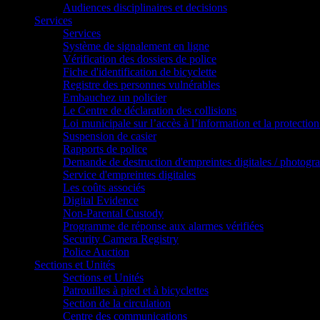
Audiences disciplinaires et decisions
Services
Services
Système de signalement en ligne
Vérification des dossiers de police
Fiche d'identification de bicyclette
Registre des personnes vulnérables
Embauchez un policier
Le Centre de déclaration des collisions
Loi municipale sur l’accès à l’information et la protection
Suspension de casier
Rapports de police
Demande de destruction d'empreintes digitales / photogr
Service d'empreintes digitales
Les coûts associés
Digital Evidence
Non-Parental Custody
Programme de réponse aux alarmes vérifiées
Security Camera Registry
Police Auction
Sections et Unités
Sections et Unités
Patrouilles à pied et à bicyclettes
Section de la circulation
Centre des communications