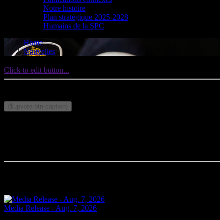
Notre histoire
Plan stratégique 2025-2028
Humains de la SPC
Home
Nouvelles
Click to edit button...
Publié le le 13 mai 2026
Sujets connexes :
{$upvote-btn-caption}
Commentaires
Votre commentaire sera le premier.
Articles connexes
Media Release - Aug. 7, 2026
Aujourd’hui