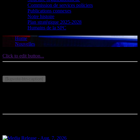
Commission de services policiers
Publications connexes
Notre histoire
Plan stratégique 2025-2028
Humains de la SPC
Home
Nouvelles
Click to edit button...
Publié le le 26 mai 2026
Sujets connexes :
{$upvote-btn-caption}
Commentaires
Votre commentaire sera le premier.
Articles connexes