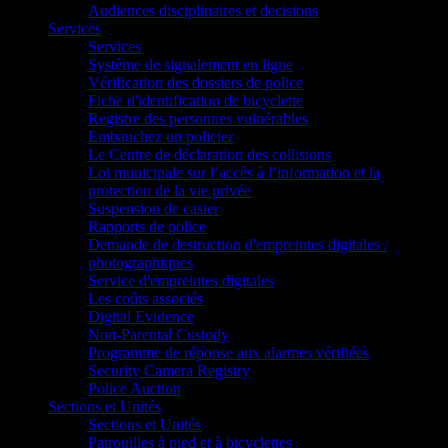
Audiences disciplinaires et decisions
Services
Services
Système de signalement en ligne
Vérification des dossiers de police
Fiche d'identification de bicyclette
Registre des personnes vulnérables
Embauchez un policier
Le Centre de déclaration des collisions
Loi municipale sur l’accès à l’information et la
protection de la vie privée
Suspension de casier
Rapports de police
Demande de destruction d'empreintes digitales /
photographiques
Service d'empreintes digitales
Les coûts associés
Digital Evidence
Non-Parental Custody
Programme de réponse aux alarmes vérifiées
Security Camera Registry
Police Auction
Sections et Unités
Sections et Unités
Patrouilles à pied et à bicyclettes