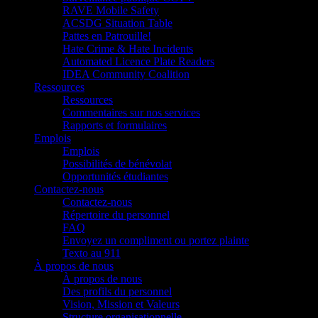
RAVE Mobile Safety
ACSDG Situation Table
Pattes en Patrouille!
Hate Crime & Hate Incidents
Automated Licence Plate Readers
IDEA Community Coalition
Ressources
Ressources
Commentaires sur nos services
Rapports et formulaires
Emplois
Emplois
Possibilités de bénévolat
Opportunités étudiantes
Contactez-nous
Contactez-nous
Répertoire du personnel
FAQ
Envoyez un compliment ou portez plainte
Texto au 911
À propos de nous
À propos de nous
Des profils du personnel
Vision, Mission et Valeurs
Structure organisationnelle