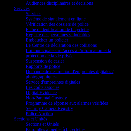
Audiences disciplinaires et decisions
Services
Services
Système de signalement en ligne
Vérification des dossiers de police
Fiche d'identification de bicyclette
Registre des personnes vulnérables
Embauchez un policier
Le Centre de déclaration des collisions
Loi municipale sur l’accès à l’information et la
protection de la vie privée
Suspension de casier
Rapports de police
Demande de destruction d'empreintes digitales /
photographiques
Service d'empreintes digitales
Les coûts associés
Digital Evidence
Non-Parental Custody
Programme de réponse aux alarmes vérifiées
Security Camera Registry
Police Auction
Sections et Unités
Sections et Unités
Patrouilles à pied et à bicyclettes