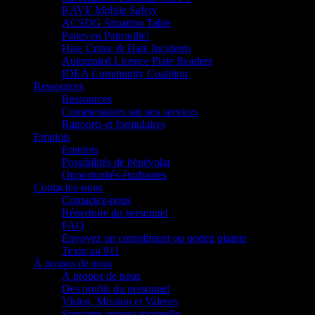
RAVE Mobile Safety
ACSDG Situation Table
Pattes en Patrouille!
Hate Crime & Hate Incidents
Automated Licence Plate Readers
IDEA Community Coalition
Ressources
Ressources
Commentaires sur nos services
Rapports et formulaires
Emplois
Emplois
Possibilités de bénévolat
Opportunités étudiantes
Contactez-nous
Contactez-nous
Répertoire du personnel
FAQ
Envoyez un compliment ou portez plainte
Texto au 911
À propos de nous
À propos de nous
Des profils du personnel
Vision, Mission et Valeurs
Structure organisationnelle