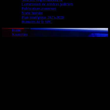
Commission de services policiers
Publications connexes
Notre histoire
Plan stratégique 2025-2028
Humains de la SPC
Home
Nouvelles
Cornwall, ON - The Cornwall Police Service confirms that an active
hate crime investigation has been initiated. It is led by an
investigator from the Criminal Investigation Division specifically
trained on hate crime investigations.
As reported at our May, 2022, Board meeting, approximately 66%
of hate based incidents are not reported to police. Since 2018, the
CPS has investigated 69 hate based incidents, including 20 in 2022
alone.
Since April, 2021, charges of hate crimes or hate motivated crimes
have been laid against individuals on 5 of the reported incidents.
Deputy Chief Vincent Foy states: “As an organization, the CPS is