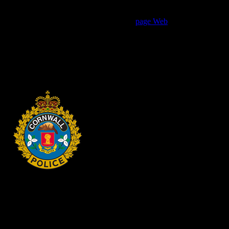
personnes vulnérables, voulez immigrer, adopter ou encore lorsque
vous faites une demande de suspension de casier (anciennement
connu comme « pardon »). Visitez notre
page Web
et voyez
comment les empreintes digitales et la vérification des antécédents
peuvent vous aider.
Composez le 613-933-5000, poste 2401 pour prendre un rendez-
vous pour faire prendre vos empreintes digitales.
HEADQUARTERS
340 rue Pitt