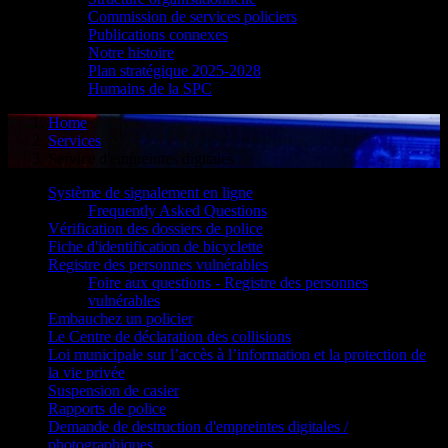
Commission de services policiers
Publications connexes
Notre histoire
Plan stratégique 2025-2028
Humains de la SPC
Home
Services
Service d'empreintes digitales
Système de signalement en ligne
Frequently Asked Questions
Vérification des dossiers de police
Fiche d'identification de bicyclette
Registre des personnes vulnérables
Foire aux questions - Registre des personnes
vulnérables
Embauchez un policier
Le Centre de déclaration des collisions
Loi municipale sur l’accès à l’information et la protection de
la vie privée
Suspension de casier
Rapports de police
Demande de destruction d'empreintes digitales /
photographiques