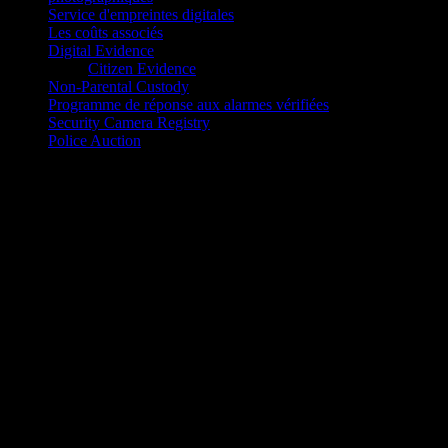
Service d'empreintes digitales
Les coûts associés
Digital Evidence
Citizen Evidence
Non-Parental Custody
Programme de réponse aux alarmes vérifiées
Security Camera Registry
Police Auction
Comment faire prendre vos
empreintes digitales:
Le Service de police de Cornwall capture électroniquement vos
empreintes et les soumet directement à la GRC pour comparaison à
l’aide des Services canadiens d’identification criminelle en temps
réel. Ce traitement électronique assure des résultats rapides.
On utilise les empreintes digitales dans le cadre des vérifications
d’antécédents judiciaires, de vérification des dossiers de police et de
vérification pour le travail auprès de personnes vulnérables lorsque
vous postulez un emploi, voulez faire du bénévolat auprès de