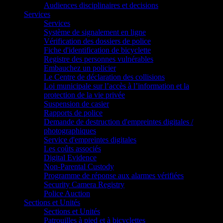
Audiences disciplinaires et decisions
Services
Services
Système de signalement en ligne
Vérification des dossiers de police
Fiche d'identification de bicyclette
Registre des personnes vulnérables
Embauchez un policier
Le Centre de déclaration des collisions
Loi municipale sur l’accès à l’information et la
protection de la vie privée
Suspension de casier
Rapports de police
Demande de destruction d'empreintes digitales /
photographiques
Service d'empreintes digitales
Les coûts associés
Digital Evidence
Non-Parental Custody
Programme de réponse aux alarmes vérifiées
Security Camera Registry
Police Auction
Sections et Unités
Sections et Unités
Patrouilles à pied et à bicyclettes