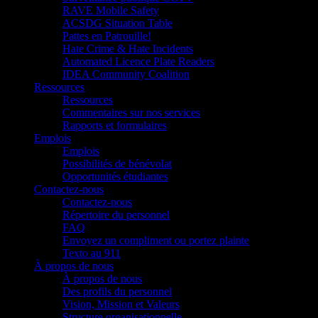
RAVE Mobile Safety
ACSDG Situation Table
Pattes en Patrouille!
Hate Crime & Hate Incidents
Automated Licence Plate Readers
IDEA Community Coalition
Ressources
Ressources
Commentaires sur nos services
Rapports et formulaires
Emplois
Emplois
Possibilités de bénévolat
Opportunités étudiantes
Contactez-nous
Contactez-nous
Répertoire du personnel
FAQ
Envoyez un compliment ou portez plainte
Texto au 911
À propos de nous
À propos de nous
Des profils du personnel
Vision, Mission et Valeurs
Structure organisationnelle